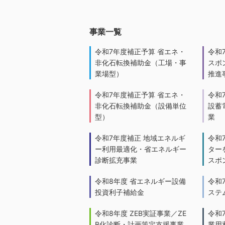
事業一覧
令和7年度補正予算 省エネ・
令和
非化石転換補助金（工場・事
スポ
業場型）
推進
令和7年度補正予算 省エネ・
令和
非化石転換補助金（設備単位
設蓄
型）
業
令和7年度補正 地域エネルギ
令和
ー利用最適化・省エネルギー
ター
診断拡充事業
スポ
令和8年度 省エネルギー設備
令和
投資利子補給金
ステ
令和8年度 ZEB実証事業／ZE
令和
B化診断・計画策定支援事業
業用