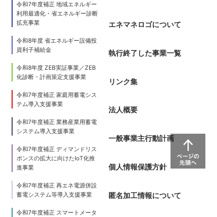
令和7年度補正 地域エネルギー
利用最適化・省エネルギー診断
拡充事業
エネマネロゴについて
令和8年度 省エネルギー設備投
資利子補給金
執行終了した事業一覧
令和8年度 ZEB実証事業／ZEB
化診断・計画策定支援事業
リンク集
令和7年度補正 家庭用蓄電シス
テム導入支援事業
法人概要
令和7年度補正 業務産業用蓄電
システム導入支援事業
一般事業主行動計画
令和7年度補正 ディマンドリス
ポンスの拡大に向けたIoT化推
個人情報保護方針
進事業
令和7年度補正 再エネ電源併設
蓄電システム等導入支援事業
匿名加工情報について
令和7年度補正 スマートメータ