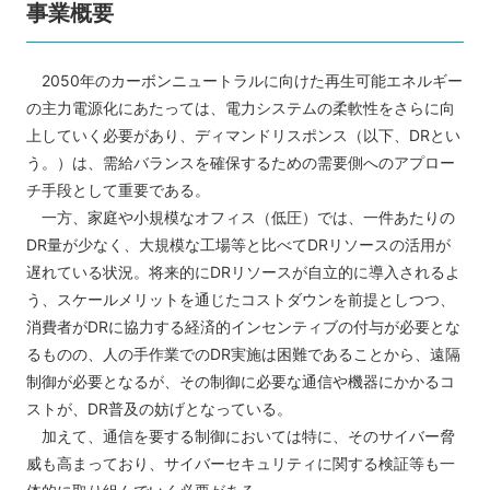
事業概要
2050年のカーボンニュートラルに向けた再生可能エネルギー
の主力電源化にあたっては、電力システムの柔軟性をさらに向
上していく必要があり、ディマンドリスポンス（以下、DRとい
う。）は、需給バランスを確保するための需要側へのアプロー
チ手段として重要である。
一方、家庭や小規模なオフィス（低圧）では、一件あたりの
DR量が少なく、大規模な工場等と比べてDRリソースの活用が
遅れている状況。将来的にDRリソースが自立的に導入されるよ
う、スケールメリットを通じたコストダウンを前提としつつ、
消費者がDRに協力する経済的インセンティブの付与が必要とな
るものの、人の手作業でのDR実施は困難であることから、遠隔
制御が必要となるが、その制御に必要な通信や機器にかかるコ
ストが、DR普及の妨げとなっている。
加えて、通信を要する制御においては特に、そのサイバー脅
威も高まっており、サイバーセキュリティに関する検証等も一