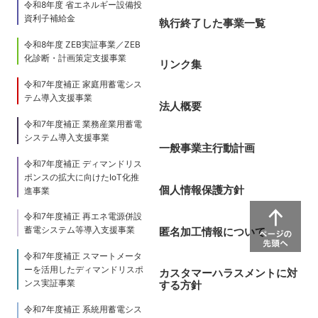
令和8年度 省エネルギー設備投
資利子補給金
執行終了した事業一覧
令和8年度 ZEB実証事業／ZEB
化診断・計画策定支援事業
リンク集
令和7年度補正 家庭用蓄電シス
テム導入支援事業
法人概要
令和7年度補正 業務産業用蓄電
システム導入支援事業
一般事業主行動計画
令和7年度補正 ディマンドリス
ポンスの拡大に向けたIoT化推
個人情報保護方針
進事業
令和7年度補正 再エネ電源併設
蓄電システム等導入支援事業
匿名加工情報について
令和7年度補正 スマートメータ
ーを活用したディマンドリスポ
カスタマーハラスメントに対
ンス実証事業
する方針
令和7年度補正 系統用蓄電シス