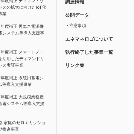
7年度補正 ディマンドリ
調達情報
ンスの拡大に向けたIoT化
事業
公開データ
・注意事項
7年度補正 再エネ電源併
電システム等導入支援事
エネマネロゴについて
執行終了した事業一覧
7年度補正 スマートメー
を活用したディマンドリ
リンク集
ンス実証事業
7年度補正 系統用蓄電シ
ム等導入支援事業
7年度補正 大規模業務産
蓄電システム等導入支援
都 家庭のゼロエミッショ
動推進事業