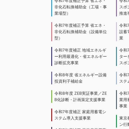
令和7年度補正予算 省エネ・
令和
非化石転換補助金（工場・事
スポ
業場型）
推進
令和7年度補正予算 省エネ・
令和
非化石転換補助金（設備単位
設蓄
型）
業
令和7年度補正 地域エネルギ
令和
ー利用最適化・省エネルギー
ター
診断拡充事業
スポ
令和8年度 省エネルギー設備
令和
投資利子補給金
ステ
令和8年度 ZEB実証事業／ZE
令和
B化診断・計画策定支援事業
業用
事業
令和7年度補正 家庭用蓄電シ
ステム導入支援事業
東京
ン行