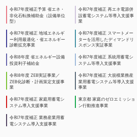
令和7年度補正予算 省エネ・
令和7年度補正 再エネ電源併
非化石転換補助金（設備単位
設蓄電システム等導入支援事
型）
業
令和7年度補正 地域エネルギ
令和7年度補正 スマートメー
ー利用最適化・省エネルギー
ターを活用したディマンドリ
診断拡充事業
スポンス実証事業
令和8年度 省エネルギー設備
令和7年度補正 系統用蓄電シ
投資利子補給金
ステム等導入支援事業
令和8年度 ZEB実証事業／
令和7年度補正 大規模業務産
ZEB化診断・計画策定支援事
業用蓄電システム等導入支援
業
事業
令和7年度補正 家庭用蓄電シ
東京都 家庭のゼロエミッショ
ステム導入支援事業
ン行動推進事業
令和7年度補正 業務産業用蓄
電システム導入支援事業