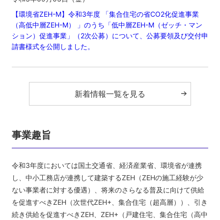
【環境省ZEH-M】令和3年度 「集合住宅の省CO2化促進事業
（高低中層ZEH-M） 」のうち「低中層ZEH-M（ゼッチ・マン
ション）促進事業」（2次公募）について、公募要領及び交付申
請書様式を公開しました。
新着情報一覧を見る
事業趣旨
令和3年度においては国土交通省、経済産業省、環境省が連携
し、中小工務店が連携して建築するZEH（ZEHの施工経験が少
ない事業者に対する優遇）、将来のさらなる普及に向けて供給
を促進すべきZEH（次世代ZEH+、集合住宅（超高層））、引き
続き供給を促進すべきZEH、ZEH+（戸建住宅、集合住宅（高中