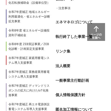
化石転換補助金（設備単位型）
・注意事項
令和7年度補正 地域エネルギー
利用最適化・省エネルギー診断
拡充事業
エネマネロゴについて
令和8年度 省エネルギー設備投
資利子補給金
執行終了した事業一覧
令和8年度 ZEB実証事業／ZEB
化診断・計画策定支援事業
リンク集
令和7年度補正 家庭用蓄電シス
テム導入支援事業
法人概要
令和7年度補正 業務産業用蓄電
システム導入支援事業
一般事業主行動計画
令和7年度補正 ディマンドリス
ポンスの拡大に向けたIoT化推
個人情報保護方針
進事業
令和7年度補正 再エネ電源併設
蓄電システム等導入支援事業
匿名加工情報について