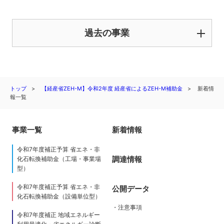
過去の事業
トップ
【経産省ZEH-M】令和2年度 経産省によるZEH-M補助金
新着情
報一覧
事業一覧
新着情報
令和7年度補正予算 省エネ・非
調達情報
化石転換補助金（工場・事業場
型）
令和7年度補正予算 省エネ・非
公開データ
化石転換補助金（設備単位型）
・注意事項
令和7年度補正 地域エネルギー