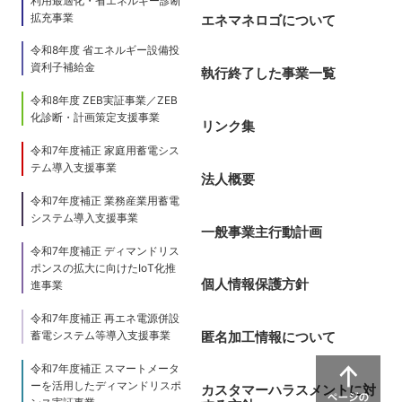
利用最適化・省エネルギー診断
拡充事業
エネマネロゴについて
令和8年度 省エネルギー設備投
資利子補給金
執行終了した事業一覧
令和8年度 ZEB実証事業／ZEB
化診断・計画策定支援事業
リンク集
令和7年度補正 家庭用蓄電シス
テム導入支援事業
法人概要
令和7年度補正 業務産業用蓄電
システム導入支援事業
一般事業主行動計画
令和7年度補正 ディマンドリス
ポンスの拡大に向けたIoT化推
個人情報保護方針
進事業
令和7年度補正 再エネ電源併設
蓄電システム等導入支援事業
匿名加工情報について
令和7年度補正 スマートメータ
ーを活用したディマンドリスポ
カスタマーハラスメントに対