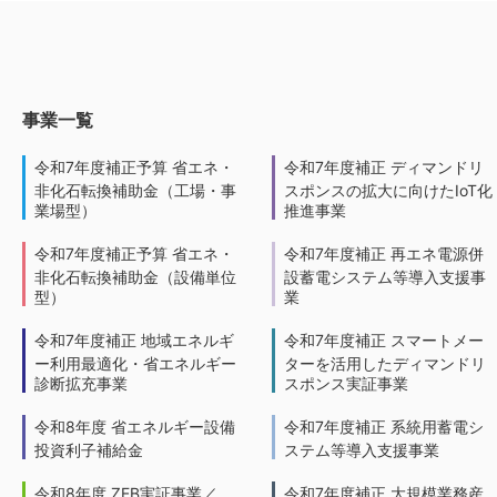
事業一覧
令和7年度補正予算 省エネ・
令和7年度補正 ディマンドリ
非化石転換補助金（工場・事
スポンスの拡大に向けたIoT化
業場型）
推進事業
令和7年度補正予算 省エネ・
令和7年度補正 再エネ電源併
非化石転換補助金（設備単位
設蓄電システム等導入支援事
型）
業
令和7年度補正 地域エネルギ
令和7年度補正 スマートメー
ー利用最適化・省エネルギー
ターを活用したディマンドリ
診断拡充事業
スポンス実証事業
令和8年度 省エネルギー設備
令和7年度補正 系統用蓄電シ
投資利子補給金
ステム等導入支援事業
令和8年度 ZEB実証事業／
令和7年度補正 大規模業務産