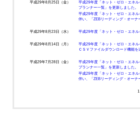
平成29年8月25日（金）
平成29年度「ネット・ゼロ・エネル
プランナー一覧」を更新しました。
平成29年度「ネット・ゼロ・エネル
伴い、「ZEBリーディング・オーナ
平成29年8月23日（水）
平成29年度「ネット・ゼロ・エネル
平成29年8月14日（月）
平成29年度「ネット・ゼロ・エネル
ＣＳＶファイルダウンロード機能を
平成29年7月28日（金）
平成29年度「ネット・ゼロ・エネル
プランナー一覧」を更新しました。
平成29年度「ネット・ゼロ・エネル
伴い、「ZEBリーディング・オーナ
1