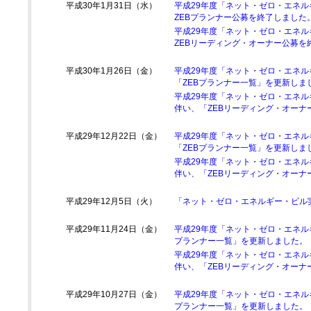
平成30年1月31日（水）
平成29年度「ネット・ゼロ・エネル
ZEBプランナー公募を終了しました
平成29年度「ネット・ゼロ・エネル
ZEBリーディング・オーナー公募を
平成30年1月26日（金）
平成29年度「ネット・ゼロ・エネル
「ZEBプランナー一覧」を更新しま
平成29年度「ネット・ゼロ・エネル
伴い、「ZEBリーディング・オーナ
平成29年12月22日（金）
平成29年度「ネット・ゼロ・エネル
「ZEBプランナー一覧」を更新しま
平成29年度「ネット・ゼロ・エネル
伴い、「ZEBリーディング・オーナ
平成29年12月5日（火）
「ネット・ゼロ・エネルギー・ビル実
平成29年11月24日（金）
平成29年度「ネット・ゼロ・エネル
プランナー一覧」を更新しました。
平成29年度「ネット・ゼロ・エネル
伴い、「ZEBリーディング・オーナ
平成29年10月27日（金）
平成29年度「ネット・ゼロ・エネル
プランナー一覧」を更新しました。