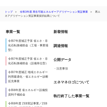
トップ
令和3年度 再生可能エネルギーアグリゲーション実証事業
再エ
ネアグリゲーション実証事業採択結果について
事業一覧
新着情報
令和7年度補正予算 省エネ・非
調達情報
化石転換補助金（工場・事業場
型）
令和7年度補正予算 省エネ・非
公開データ
化石転換補助金（設備単位型）
・注意事項
令和7年度補正 地域エネルギー
利用最適化・省エネルギー診断
拡充事業
エネマネロゴについて
令和8年度 省エネルギー設備投
資利子補給金
執行終了した事業一覧
令和8年度 ZEB実証事業／ZEB