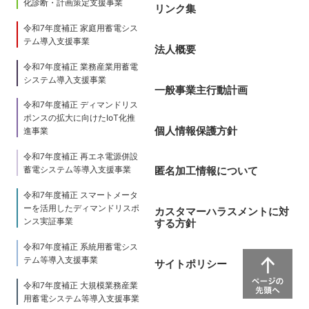
化診断・計画策定支援事業
リンク集
令和7年度補正 家庭用蓄電シス
テム導入支援事業
法人概要
令和7年度補正 業務産業用蓄電
システム導入支援事業
一般事業主行動計画
令和7年度補正 ディマンドリス
ポンスの拡大に向けたIoT化推
個人情報保護方針
進事業
令和7年度補正 再エネ電源併設
蓄電システム等導入支援事業
匿名加工情報について
令和7年度補正 スマートメータ
ーを活用したディマンドリスポ
カスタマーハラスメントに対
ンス実証事業
する方針
令和7年度補正 系統用蓄電シス
テム等導入支援事業
サイトポリシー
令和7年度補正 大規模業務産業
用蓄電システム等導入支援事業