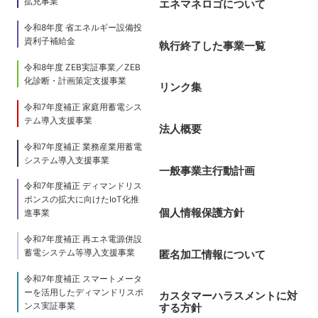
拡充事業
エネマネロゴについて
令和8年度 省エネルギー設備投
資利子補給金
執行終了した事業一覧
令和8年度 ZEB実証事業／ZEB
化診断・計画策定支援事業
リンク集
令和7年度補正 家庭用蓄電シス
テム導入支援事業
法人概要
令和7年度補正 業務産業用蓄電
システム導入支援事業
一般事業主行動計画
令和7年度補正 ディマンドリス
ポンスの拡大に向けたIoT化推
個人情報保護方針
進事業
令和7年度補正 再エネ電源併設
蓄電システム等導入支援事業
匿名加工情報について
令和7年度補正 スマートメータ
ーを活用したディマンドリスポ
カスタマーハラスメントに対
ンス実証事業
する方針