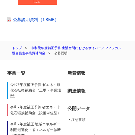
した。
公募説明資料（1.8MB）
トップ
令和元年度補正予算 生活空間におけるサイバー／フィジカル
融合促進事業費補助金
公募説明
事業一覧
新着情報
令和7年度補正予算 省エネ・非
調達情報
化石転換補助金（工場・事業場
型）
令和7年度補正予算 省エネ・非
公開データ
化石転換補助金（設備単位型）
・注意事項
令和7年度補正 地域エネルギー
利用最適化・省エネルギー診断