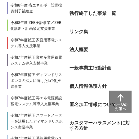
令和8年度 省エネルギー設備投
資利子補給金
執行終了した事業一覧
令和8年度 ZEB実証事業／ZEB
化診断・計画策定支援事業
リンク集
令和7年度補正 家庭用蓄電シス
テム導入支援事業
法人概要
令和7年度補正 業務産業用蓄電
システム導入支援事業
一般事業主行動計画
令和7年度補正 ディマンドリス
ポンスの拡大に向けたIoT化推
個人情報保護方針
進事業
令和7年度補正 再エネ電源併設
蓄電システム等導入支援事業
匿名加工情報について
令和7年度補正 スマートメータ
ーを活用したディマンドリスポ
カスタマーハラスメントに対
ンス実証事業
する方針
令和7年度補正 系統用蓄電シス