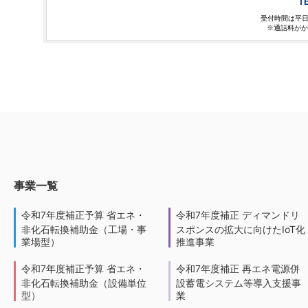
TE
受付時間は平日の1
※通話料がか
事業一覧
令和7年度補正予算 省エネ・
令和7年度補正 ディマンドリ
非化石転換補助金（工場・事
スポンスの拡大に向けたIoT化
業場型）
推進事業
令和7年度補正予算 省エネ・
令和7年度補正 再エネ電源併
非化石転換補助金（設備単位
設蓄電システム等導入支援事
型）
業