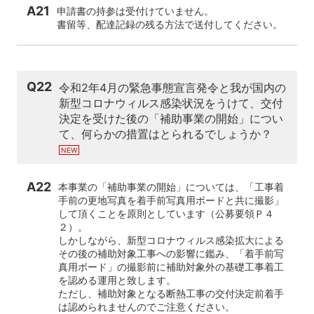
A21
申請書の持参は受付けていません。
書留等、配達記録の残る方法で送付してください。
Q22
令和2年4月の緊急事態宣言発令と我が国内の
新型コロナウィルス感染状況をうけて、交付
決定を受けた後の「補助事業の開始」につい
て、何らかの措置はとられるでしょうか？
A22
本事業の「補助事業の開始」については、「工事着
手前の更地写真を着手前写真用ボードと共に撮影」
して頂くことを原則としています（公募要領Ｐ４
２）。
しかしながら、新型コロナウィルス感染拡大による
その後の補助対象工事への影響に鑑み、「着手前写
真用ボード」の撮影前に補助対象外の基礎工事着工
を認める運用と致します。
ただし、補助対象となる断熱工事の交付決定前着手
は認められませんのでご注意ください。