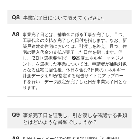
Q8
事業完了日について教えてください。
A8
事業完了日とは、補助金に係る工事が完了し、且つ、
工事代金の支払が完了した日付を指します。なお、新
築戸建建売住宅においては、引渡しを終え、且つ、住
宅の購入代金の支払が完了した日付を指します。但
し、[ZEH+選択要件]で「❷高度エネルギーマネジメ
ント」を選択した事業については、申請者が補助対象
となる住宅に居住後、休日を含む3日間のエネルギー
計測データをSIIが指定する報告サイトにアップロー
ドを行い、データ設定が完了した日が事業完了日とな
ります。
Q9
事業完了日を証明し、引き渡しを確認する書類
とはどのような書類でしょうか？
A9
SIIがホームページで公開する定型書類「引渡証明