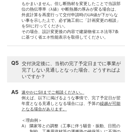
もかまいません。但し断熱材を変更したことで当該部
位の熱伝導率（λ値）や断熱層の厚みが変る場合は、
外皮計算を再度行って交付申請時のUA値が下がらな
い事を示した上で、必ず施工前に「計画変更の相談」
をSIIに行ってください。
その場合、設計変更後の内容で建築物省エネ法等7条
に基づく省エネ性能表示を取得してください。
Q5
交付決定後に、当初の完了予定日までに事業が
完了しない見通しとなった場合、どうすればよ
いですか？
A5
速やかにSIIまでご相談ください。
例えば、以下に掲げるような事情で、完了予定日が翌
年度となる見通しとなる場合には、予算の
繰越が可能
となる場合があります。
＜理由例＞
A） 隣家等との調整（工事に伴う騒音・振動、日照の
制約、工事用資材等の運搬路の確保等）に不測の