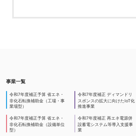
事業一覧
令和7年度補正予算 省エネ・
令和7年度補正 ディマンドリ
非化石転換補助金（工場・事
スポンスの拡大に向けたIoT化
業場型）
推進事業
令和7年度補正予算 省エネ・
令和7年度補正 再エネ電源併
非化石転換補助金（設備単位
設蓄電システム等導入支援事
型）
業