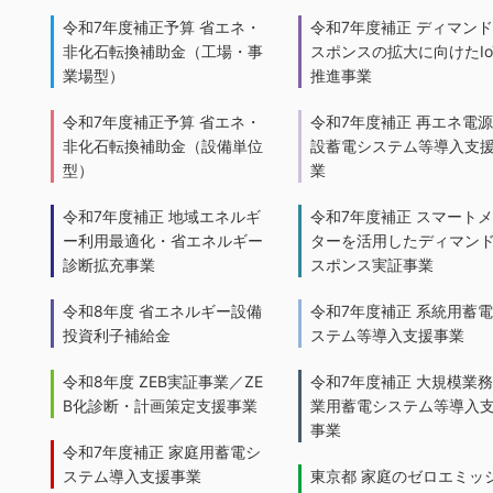
令和7年度補正予算 省エネ・
令和7年度補正 ディマン
非化石転換補助金（工場・事
スポンスの拡大に向けたIo
業場型）
推進事業
令和7年度補正予算 省エネ・
令和7年度補正 再エネ電
非化石転換補助金（設備単位
設蓄電システム等導入支
型）
業
令和7年度補正 地域エネルギ
令和7年度補正 スマート
ー利用最適化・省エネルギー
ターを活用したディマン
診断拡充事業
スポンス実証事業
令和8年度 省エネルギー設備
令和7年度補正 系統用蓄
投資利子補給金
ステム等導入支援事業
令和8年度 ZEB実証事業／ZE
令和7年度補正 大規模業
B化診断・計画策定支援事業
業用蓄電システム等導入
事業
令和7年度補正 家庭用蓄電シ
ステム導入支援事業
東京都 家庭のゼロエミッ