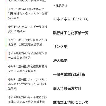
化石転換補助金（設備単位型）
・注意事項
令和7年度補正 地域エネルギー
利用最適化・省エネルギー診断
拡充事業
エネマネロゴについて
令和8年度 省エネルギー設備投
資利子補給金
執行終了した事業一覧
令和8年度 ZEB実証事業／ZEB
化診断・計画策定支援事業
リンク集
令和7年度補正 家庭用蓄電シス
テム導入支援事業
法人概要
令和7年度補正 業務産業用蓄電
システム導入支援事業
一般事業主行動計画
令和7年度補正 ディマンドリス
ポンスの拡大に向けたIoT化推
個人情報保護方針
進事業
令和7年度補正 再エネ電源併設
蓄電システム等導入支援事業
匿名加工情報について