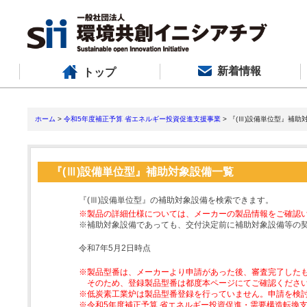
新着情報
トップ
ホーム
>
令和5年度補正予算 省エネルギー投資促進支援事業
> 『(Ⅲ)設備単位型』補助
『(Ⅲ)設備単位型』補助対象設備一覧
『(Ⅲ)設備単位型』の補助対象設備を検索できます。
※製品の詳細仕様については、メーカーの製品情報をご確認
※補助対象設備であっても、交付決定前に補助対象設備等の
令和7年5月2日時点
※製品型番は、メーカーより申請があった後、審査完了した
そのため、登録製品型番は都度本ページにてご確認くださ
※低炭素工業炉は製品型番登録を行っていません。申請を検
※令和5年度補正予算 省エネルギー投資促進・需要構造転換