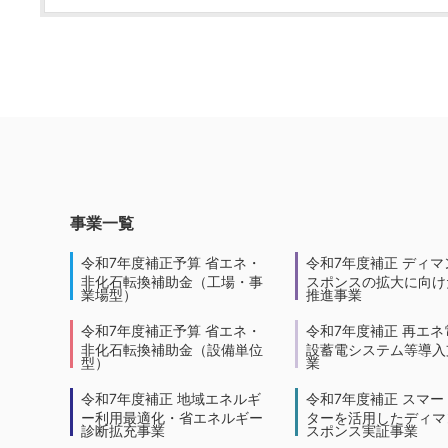
事業一覧
令和7年度補正予算 省エネ・
令和7年度補正 ディマ
非化石転換補助金（工場・事
スポンスの拡大に向けた
業場型）
推進事業
令和7年度補正予算 省エネ・
令和7年度補正 再エネ
非化石転換補助金（設備単位
設蓄電システム等導入
型）
業
令和7年度補正 地域エネルギ
令和7年度補正 スマー
ー利用最適化・省エネルギー
ターを活用したディマ
診断拡充事業
スポンス実証事業