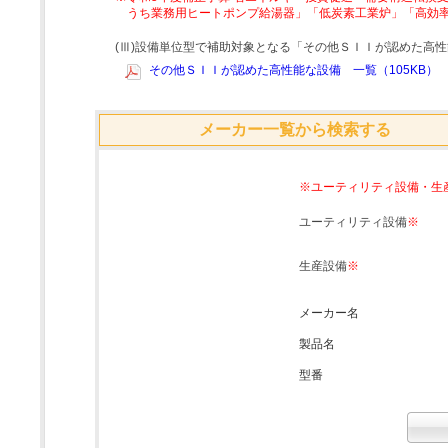
うち業務用ヒートポンプ給湯器」「低炭素工業炉」「高効
(Ⅲ)設備単位型で補助対象となる「その他ＳＩＩが認めた高
その他ＳＩＩが認めた高性能な設備 一覧（105KB）
メーカー一覧から検索する
※ユーティリティ設備・生
ユーティリティ設備
※
生産設備
※
メーカー名
製品名
型番