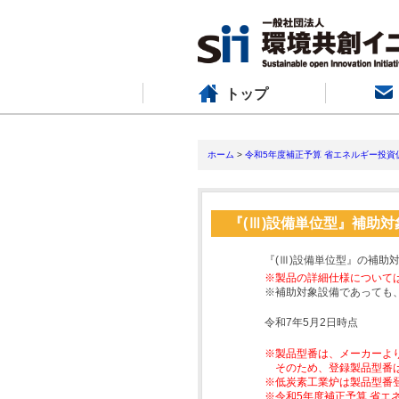
トップ
ホーム
>
令和5年度補正予算 省エネルギー投資
『(Ⅲ)設備単位型』補助
『(Ⅲ)設備単位型』の補助
※製品の詳細仕様について
※補助対象設備であっても
令和7年5月2日時点
※製品型番は、メーカーよ
そのため、登録製品型番
※低炭素工業炉は製品型番
※令和5年度補正予算 省エ