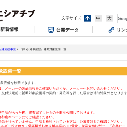
文字サイズ
小
中
大
新着情報
公開データ
リン
促進支援事業
> 『(Ⅲ)設備単位型』補助対象設備一覧
対象設備一覧
対象設備を検索できます。
は、メーカーの製品情報をご確認いただくか、メーカーへお問い合わせください。
、交付決定前に補助対象設備等の契約・発注等を行った場合は補助対象外となりま
り申請があった後、審査完了したものを順次公開しております。
は都度本ページにてご確認ください。
登録を行っていません。申請を検討されている方は、公募要領をご確認ください。
ネルギー投資促進・需要構造転換支援事業の(Ⅱ)電化・脱炭素燃転型は、「産業ヒ