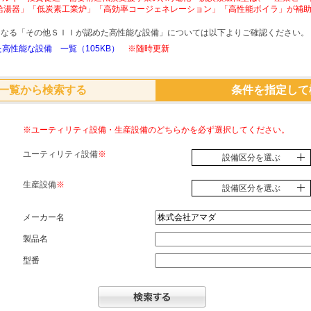
給湯器」「低炭素工業炉」「高効率コージェネレーション」「高性能ボイラ」が補
象となる「その他ＳＩＩが認めた高性能な設備」については以下よりご確認ください。
高性能な設備 一覧（105KB）
※随時更新
一覧から検索する
条件を指定して
※ユーティリティ設備・生産設備のどちらかを必ず選択してください。
ユーティリティ設備
※
設備区分を選ぶ
生産設備
※
設備区分を選ぶ
メーカー名
製品名
型番