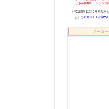
うち業務用ヒートポンプ
(Ⅲ)設備単位型で補助対
その他ＳＩＩが認めた
メーカー