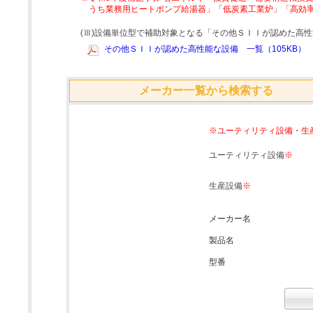
うち業務用ヒートポンプ給湯器」「低炭素工業炉」「高効
(Ⅲ)設備単位型で補助対象となる「その他ＳＩＩが認めた高
その他ＳＩＩが認めた高性能な設備 一覧（105KB）
メーカー一覧から検索する
※ユーティリティ設備・生
ユーティリティ設備
※
生産設備
※
メーカー名
製品名
型番