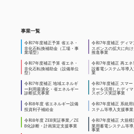
事業一覧
令和7年度補正予算 省エネ・
令和7年度補正 ディマ
非化石転換補助金（工場・事
スポンスの拡大に向けた
業場型）
推進事業
令和7年度補正予算 省エネ・
令和7年度補正 再エネ
非化石転換補助金（設備単位
設蓄電システム等導入
型）
業
令和7年度補正 地域エネルギ
令和7年度補正 スマー
ー利用最適化・省エネルギー
ターを活用したディマ
診断拡充事業
スポンス実証事業
令和8年度 省エネルギー設備
令和7年度補正 系統用
投資利子補給金
ステム等導入支援事業
令和8年度 ZEB実証事業／ZE
令和7年度補正 大規模
B化診断・計画策定支援事業
業用蓄電システム等導
事業