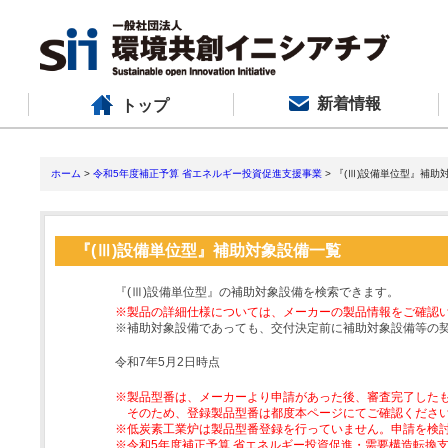
新着情報
トップ
ホーム
>
令和5年度補正予算 省エネルギー投資促進支援事業
> 『(Ⅲ)設備単位型』補助
『(Ⅲ)設備単位型』補助対象設備一覧
『(Ⅲ)設備単位型』の補助対象設備を検索できます。
※製品の詳細仕様については、メーカーの製品情報をご確認
※補助対象設備であっても、交付決定前に補助対象設備等の
令和7年5月2日時点
※製品型番は、メーカーより申請があった後、審査完了した
そのため、登録製品型番は都度本ページにてご確認くださ
※低炭素工業炉は製品型番登録を行っていません。申請を検
※令和5年度補正予算 省エネルギー投資促進・需要構造転換