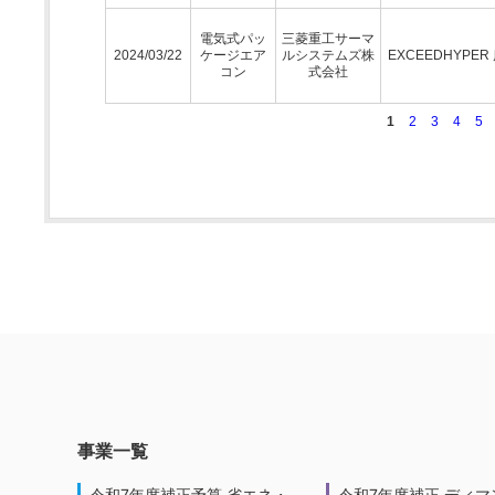
電気式パッ
三菱重工サーマ
2024/03/22
ケージエア
ルシステムズ株
EXCEEDHYPER
コン
式会社
1
2
3
4
5
事業一覧
令和7年度補正予算 省エネ・
令和7年度補正 ディマ