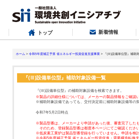
新着情報
トップ
ホーム
>
令和5年度補正予算 省エネルギー投資促進支援事業
> 『(Ⅲ)設備単位型』補助
『(Ⅲ)設備単位型』補助対象設備一覧
『(Ⅲ)設備単位型』の補助対象設備を検索できます。
※製品の詳細仕様については、メーカーの製品情報をご確認
※補助対象設備であっても、交付決定前に補助対象設備等の
令和7年5月2日時点
※製品型番は、メーカーより申請があった後、審査完了した
そのため、登録製品型番は都度本ページにてご確認くださ
※低炭素工業炉は製品型番登録を行っていません。申請を検
※令和5年度補正予算 省エネルギー投資促進・需要構造転換