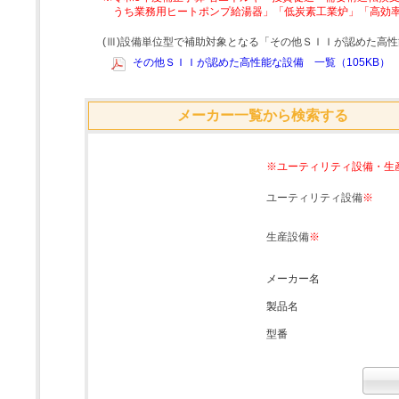
うち業務用ヒートポンプ給湯器」「低炭素工業炉」「高効
(Ⅲ)設備単位型で補助対象となる「その他ＳＩＩが認めた高
その他ＳＩＩが認めた高性能な設備 一覧（105KB）
メーカー一覧から検索する
※ユーティリティ設備・生
ユーティリティ設備
※
生産設備
※
メーカー名
製品名
型番