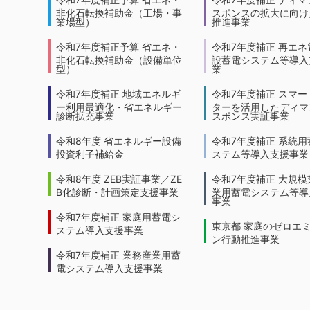
非化石転換補助金（工場・事
スポンスの拡大に向けた
業場型）
推進事業
令和7年度補正予算 省エネ・
令和7年度補正 再エネ
非化石転換補助金（設備単位
設蓄電システム等導入
型）
業
令和7年度補正 地域エネルギ
令和7年度補正 スマー
ー利用最適化・省エネルギー
ターを活用したディマ
診断拡充事業
スポンス実証事業
令和8年度 省エネルギー設備
令和7年度補正 系統用
投資利子補給金
ステム等導入支援事業
令和8年度 ZEB実証事業／ZE
令和7年度補正 大規模
B化診断・計画策定支援事業
業用蓄電システム等導
事業
令和7年度補正 家庭用蓄電シ
東京都 家庭のゼロエ
ステム導入支援事業
ン行動推進事業
令和7年度補正 業務産業用蓄
電システム導入支援事業