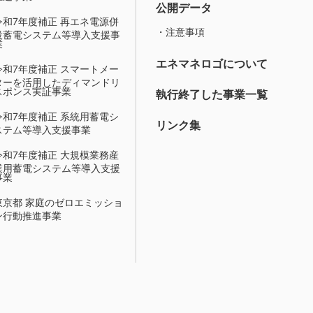
公開データ
令和7年度補正 再エネ電源併
・注意事項
設蓄電システム等導入支援事
業
エネマネロゴについて
令和7年度補正 スマートメー
ターを活用したディマンドリ
スポンス実証事業
執行終了した事業一覧
令和7年度補正 系統用蓄電シ
リンク集
ステム等導入支援事業
令和7年度補正 大規模業務産
業用蓄電システム等導入支援
事業
東京都 家庭のゼロエミッショ
ン行動推進事業