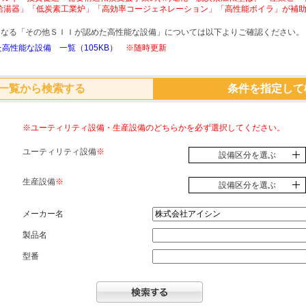
給湯器」「低炭素工業炉」「高効率コージェネレーション」「高性能ボイラ」が補
象となる「その他ＳＩＩが認めた高性能な設備」については以下よりご確認ください。
高性能な設備 一覧（105KB）
※随時更新
一覧から検索する
条件を指定して
※ユーティリティ設備・生産設備のどちらかを必ず選択してください。
ユーティリティ設備
※
設備区分を選ぶ
生産設備
※
設備区分を選ぶ
メーカー名
製品名
型番