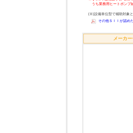
うち業務用ヒートポンプ
(Ⅲ)設備単位型で補助対
その他ＳＩＩが認めた
メーカー