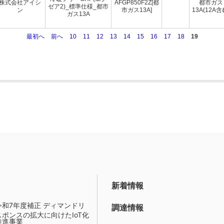
株式会社アイシ
AFGP850F2Z[都
都市ガス
ゼア2)_標準仕様_都市
ン
市ガス13A]
13A(12A含
ガス13A
最初へ
前へ
10
11
12
13
14
15
16
17
18
19
新着情報
令和7年度補正 ディマンドリ
調達情報
スポンスの拡大に向けたIoT化
推進事業