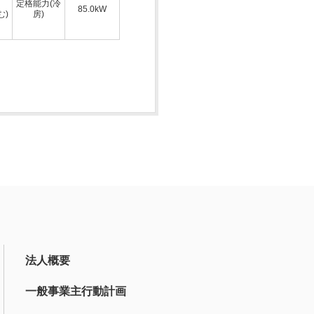
定格能力(冷
85.0kW
む)
房)
法人概要
一般事業主行動計画