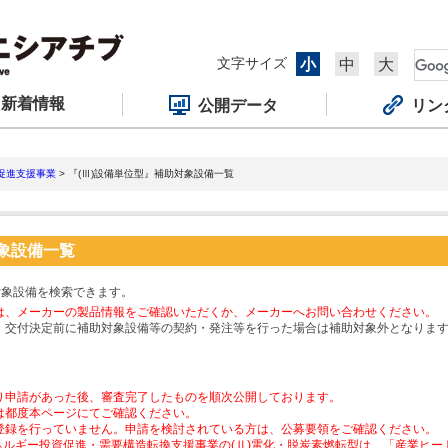
文字サイズ
小
中
大
新着情報
公開データ
リン
促進支援事業
> 『(Ⅲ)設備単位型』補助対象設備一覧
対象設備一覧
対象設備を検索できます。
は、メーカーの製品情報をご確認いただくか、メーカーへお問い合わせください。
、交付決定前に補助対象設備等の契約・発注等を行った場合は補助対象外となりま
り申請があった後、審査完了したものを順次公開しております。
は都度本ページにてご確認ください。
登録を行っていません。申請を検討されている方は、公募要領をご確認ください。
ネルギー投資促進・需要構造転換支援事業の(Ⅱ)電化・脱炭素燃転型は、「産業ヒ