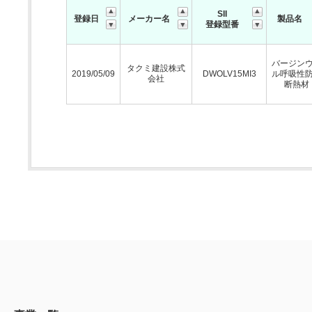
SII
登録日
メーカー名
製品名
登録型番
バージン
タクミ建設株式
2019/05/09
DWOLV15MI3
ル呼吸性
会社
断熱材