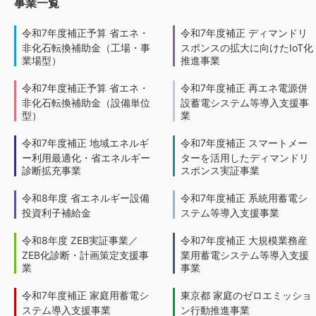
事業一覧
令和7年度補正予算 省エネ・
令和7年度補正 ディマンドリ
非化石転換補助金（工場・事
スポンスの拡大に向けたIoT化
業場型）
推進事業
令和7年度補正予算 省エネ・
令和7年度補正 再エネ電源併
非化石転換補助金（設備単位
設蓄電システム等導入支援事
型）
業
令和7年度補正 地域エネルギ
令和7年度補正 スマートメー
ー利用最適化・省エネルギー
ターを活用したディマンドリ
診断拡充事業
スポンス実証事業
令和8年度 省エネルギー設備
令和7年度補正 系統用蓄電シ
投資利子補給金
ステム等導入支援事業
令和8年度 ZEB実証事業／
令和7年度補正 大規模業務産
ZEB化診断・計画策定支援事
業用蓄電システム等導入支援
業
事業
令和7年度補正 家庭用蓄電シ
東京都 家庭のゼロエミッショ
ステム導入支援事業
ン行動推進事業