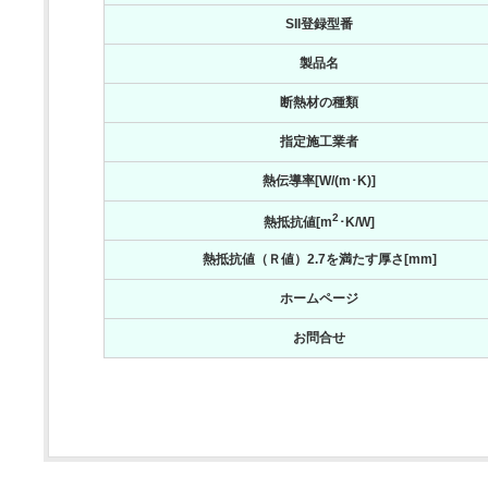
SII登録型番
製品名
断熱材の種類
指定施工業者
熱伝導率[W/(m･K)]
2
熱抵抗値[m
･K/W]
熱抵抗値（Ｒ値）2.7を満たす厚さ[mm]
ホームページ
お問合せ