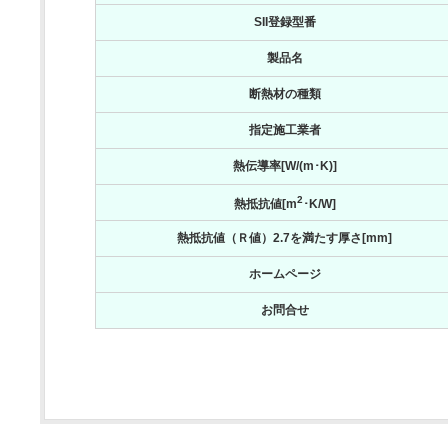
SII登録型番
製品名
断熱材の種類
指定施工業者
熱伝導率[W/(m･K)]
2
熱抵抗値[m
･K/W]
熱抵抗値（Ｒ値）2.7を満たす厚さ[mm]
ホームページ
お問合せ