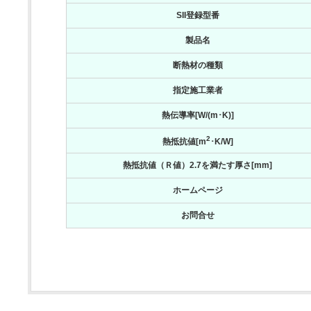
SII登録型番
製品名
断熱材の種類
指定施工業者
熱伝導率[W/(m･K)]
2
熱抵抗値[m
･K/W]
熱抵抗値（Ｒ値）2.7を満たす厚さ[mm]
ホームページ
お問合せ