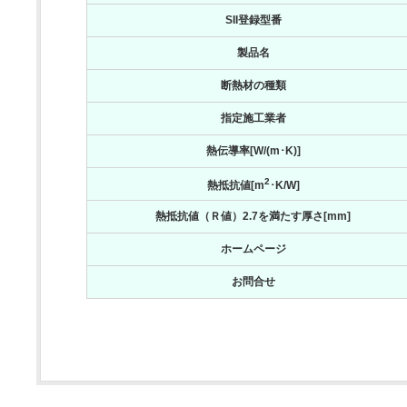
SII登録型番
製品名
断熱材の種類
指定施工業者
熱伝導率[W/(m･K)]
2
熱抵抗値[m
･K/W]
熱抵抗値（Ｒ値）2.7を満たす厚さ[mm]
ホームページ
お問合せ