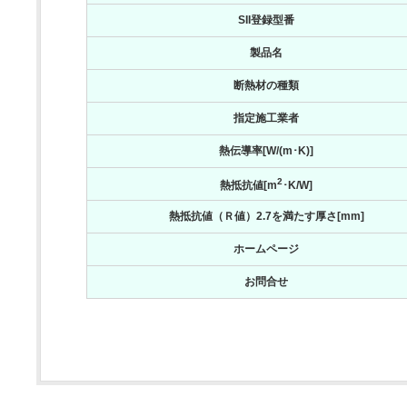
SII登録型番
製品名
断熱材の種類
指定施工業者
熱伝導率[W/(m･K)]
2
熱抵抗値[m
･K/W]
熱抵抗値（Ｒ値）2.7を満たす厚さ[mm]
ホームページ
お問合せ