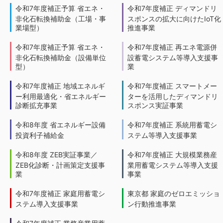
令和7年度補正予算 省エネ・
令和7年度補正 ディマンドリ
非化石転換補助金（工場・事
スポンスの拡大に向けたIoT化
業場型）
推進事業
令和7年度補正予算 省エネ・
令和7年度補正 再エネ電源併
非化石転換補助金（設備単位
設蓄電システム等導入支援事
型）
業
令和7年度補正 地域エネルギ
令和7年度補正 スマートメー
ー利用最適化・省エネルギー
ターを活用したディマンドリ
診断拡充事業
スポンス実証事業
令和8年度 省エネルギー設備
令和7年度補正 系統用蓄電シ
投資利子補給金
ステム等導入支援事業
令和8年度 ZEB実証事業／
令和7年度補正 大規模業務産
ZEB化診断・計画策定支援事
業用蓄電システム等導入支援
業
事業
令和7年度補正 家庭用蓄電シ
東京都 家庭のゼロエミッショ
ステム導入支援事業
ン行動推進事業