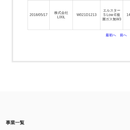
エルスター
株式会社
2018/05/17
W021D1213
S Low-E複
14
LIXIL
層ガス無W3
最初へ
前へ
事業一覧