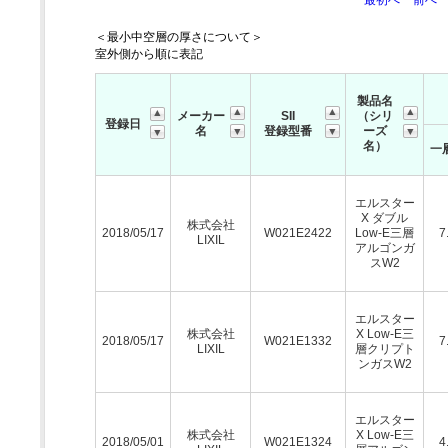
最初へ
前へ
＜最小中空層の厚さについて＞
室外側から順に表記
製品名
メーカー
SII
（シリ
登録日
名
登録型番
ーズ
名）
一
エルスター
X ダブル
株式会社
2018/05/17
W021E2422
Low-E三層
7
LIXIL
アルゴンガ
スW2
エルスター
株式会社
X Low-E三
2018/05/17
W021E1332
7
LIXIL
層クリプト
ンガスW2
エルスター
株式会社
X Low-E三
2018/05/01
W021E1324
4