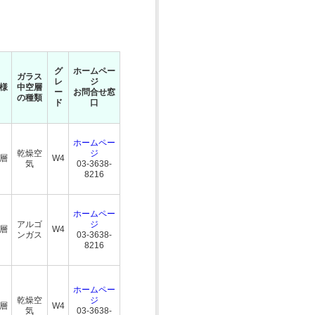
グ
ホームペー
ガラス
レ
ジ
様
中空層
ー
お問合せ窓
の種類
ド
口
ホームペー
乾燥空
ジ
複層
W4
気
03-3638-
8216
ホームペー
アルゴ
ジ
複層
W4
ンガス
03-3638-
8216
ホームペー
乾燥空
ジ
複層
W4
気
03-3638-