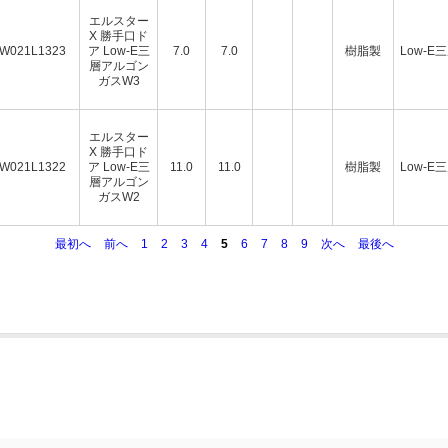
エルスター
X 勝手口ド
W021L1323
ア Low-E三
7.0
7.0
樹脂製
Low-E
層アルゴン
ガスW3
エルスター
X 勝手口ド
W021L1322
ア Low-E三
11.0
11.0
樹脂製
Low-E
層アルゴン
ガスW2
最初へ
前へ
1
2
3
4
5
6
7
8
9
次へ
最後へ