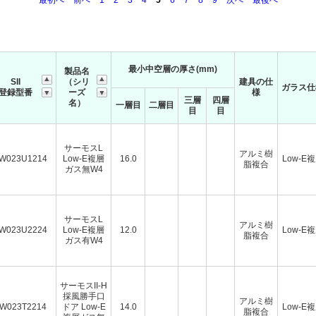
最初へ
前へ
1
2
3
4
5
6
7
8
9
次へ
最後へ
最小中空層の厚さ(mm)
製品名
SII
（シリ
建具の仕
ガラス仕
登録型番
ーズ
様
三層
四層
名）
一層目
二層目
目
目
サーモスL
アルミ樹
W023U1214
Low-E複層
16.0
Low-E
脂複合
ガス無W4
サーモスL
アルミ樹
W023U2224
Low-E複層
12.0
Low-E
脂複合
ガス有W4
サーモスII-H
採風勝手口
アルミ樹
W023T2214
ドア Low-E
14.0
Low-E
脂複合