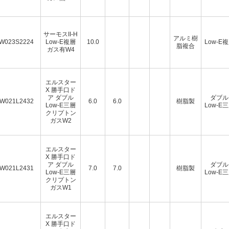
サーモスII-H
アルミ樹
W023S2224
Low-E複層
10.0
Low-E
脂複合
ガス有W4
エルスター
X 勝手口ド
ア ダブル
ダブル
W021L2432
6.0
6.0
樹脂製
Low-E三層
Low-E
クリプトン
ガスW2
エルスター
X 勝手口ド
ア ダブル
ダブル
W021L2431
7.0
7.0
樹脂製
Low-E三層
Low-E
クリプトン
ガスW1
エルスター
X 勝手口ド