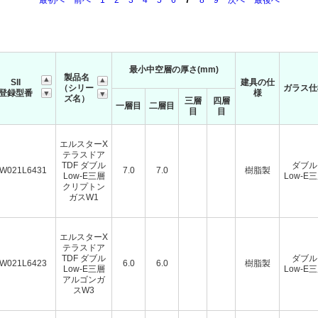
最初へ
前へ
1
2
3
4
5
6
7
8
9
次へ
最後へ
最小中空層の厚さ(mm)
製品名
SII
建具の仕
（シリー
ガラス仕
登録型番
様
ズ名）
三層
四層
一層目
二層目
目
目
エルスターX
テラスドア
TDF ダブル
ダブル
W021L6431
7.0
7.0
樹脂製
Low-E三層
Low-E
クリプトン
ガスW1
エルスターX
テラスドア
TDF ダブル
ダブル
W021L6423
6.0
6.0
樹脂製
Low-E三層
Low-E
アルゴンガ
スW3