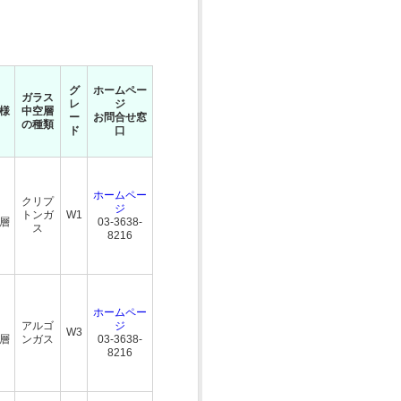
グ
ホームペー
ガラス
レ
ジ
様
中空層
ー
お問合せ窓
の種類
ド
口
ホームペー
クリプ
ジ
トンガ
W1
三層
03-3638-
ス
8216
ホームペー
アルゴ
ジ
W3
三層
ンガス
03-3638-
8216