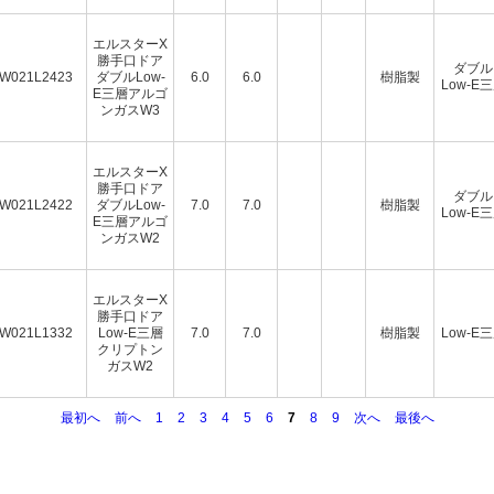
エルスターX
勝手口ドア
ダブル
W021L2423
ダブルLow-
6.0
6.0
樹脂製
Low-E
E三層アルゴ
ンガスW3
エルスターX
勝手口ドア
ダブル
W021L2422
ダブルLow-
7.0
7.0
樹脂製
Low-E
E三層アルゴ
ンガスW2
エルスターX
勝手口ドア
W021L1332
Low-E三層
7.0
7.0
樹脂製
Low-E
クリプトン
ガスW2
最初へ
前へ
1
2
3
4
5
6
7
8
9
次へ
最後へ