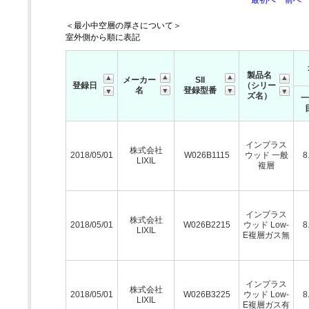
最初へ
前へ
＜最小中空層の厚さについて＞
室外側から順に表記
製品名
メーカー
SII
登録日
（シリー
名
登録型番
ズ名）
一
インプラス
株式会社
2018/05/01
W026B1115
ウッド 一般
8
LIXIL
複層
インプラス
株式会社
2018/05/01
W026B2215
ウッド Low-
8
LIXIL
E複層ガス無
インプラス
株式会社
2018/05/01
W026B3225
ウッド Low-
8
LIXIL
E複層ガス有