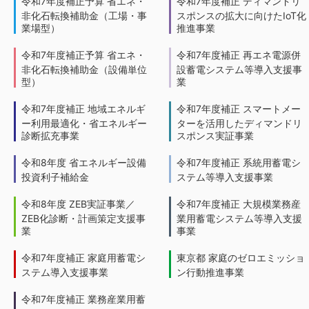
令和7年度補正予算 省エネ・
令和7年度補正 ディマンドリ
非化石転換補助金（工場・事
スポンスの拡大に向けたIoT化
業場型）
推進事業
令和7年度補正予算 省エネ・
令和7年度補正 再エネ電源併
非化石転換補助金（設備単位
設蓄電システム等導入支援事
型）
業
令和7年度補正 地域エネルギ
令和7年度補正 スマートメー
ー利用最適化・省エネルギー
ターを活用したディマンドリ
診断拡充事業
スポンス実証事業
令和8年度 省エネルギー設備
令和7年度補正 系統用蓄電シ
投資利子補給金
ステム等導入支援事業
令和8年度 ZEB実証事業／
令和7年度補正 大規模業務産
ZEB化診断・計画策定支援事
業用蓄電システム等導入支援
業
事業
令和7年度補正 家庭用蓄電シ
東京都 家庭のゼロエミッショ
ステム導入支援事業
ン行動推進事業
令和7年度補正 業務産業用蓄