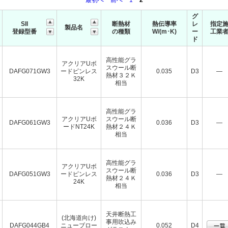
最初へ
前へ
1
2
グ
SII
断熱材
熱伝導率
レ
指定
製品名
登録型番
の種類
W/(m･K)
ー
工業
ド
高性能グラ
アクリアUボ
スウール断
DAFG071GW3
ードピンレス
0.035
D3
―
熱材３２Ｋ
32K
相当
高性能グラ
アクリアUボ
スウール断
DAFG061GW3
0.036
D3
―
ードNT24K
熱材２４Ｋ
相当
高性能グラ
アクリアUボ
スウール断
DAFG051GW3
ードピンレス
0.036
D3
―
熱材２４Ｋ
24K
相当
天井断熱工
(北海道向け)
事用吹込み
DAFG044GB4
ニューブロー
0.052
D4