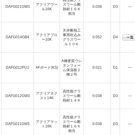
高性能グラ
アクリアウー
スウール断
DAFG021GW3
0.038
D3
―
ル16K
熱材１６Ｋ
相当
天井断熱工
アクリアブロ
事用吹込み
DAFG014GB4
0.052
D4
ー10K
グラスウー
ル１０Ｋ
A種硬質ウレ
タンフォー
DAFG012PU1
AFボード(KS)
0.021
D1
―
ム保温板２
種２号
高性能グラ
アクリアネク
DAFG012GW3
スウール断
0.038
D3
―
スト14K
熱材１４Ｋ
高性能グラ
アクリアマッ
スウール断
DAFG011GW3
0.038
D3
―
ト16K
熱材１６Ｋ
相当