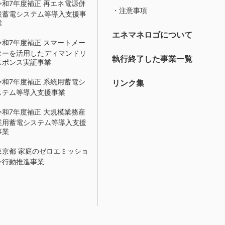
令和7年度補正 再エネ電源併
・注意事項
設蓄電システム等導入支援事
業
エネマネロゴについて
令和7年度補正 スマートメー
ターを活用したディマンドリ
執行終了した事業一覧
スポンス実証事業
令和7年度補正 系統用蓄電シ
リンク集
ステム等導入支援事業
令和7年度補正 大規模業務産
業用蓄電システム等導入支援
事業
東京都 家庭のゼロエミッショ
ン行動推進事業