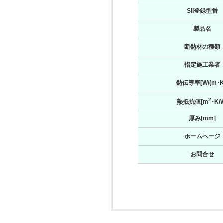
SII登録型番
製品名
断熱材の種類
指定施工業者
熱伝導率[W/(m･K
2
熱抵抗値[m
･K/
厚み[mm]
ホームページ
お問合せ