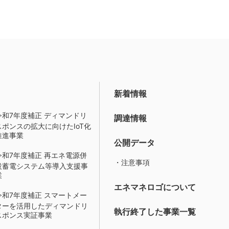
新着情報
令和7年度補正 ディマンドリ
調達情報
スポンスの拡大に向けたIoT化
推進事業
公開データ
令和7年度補正 再エネ電源併
・注意事項
設蓄電システム等導入支援事
業
エネマネロゴについて
令和7年度補正 スマートメー
ターを活用したディマンドリ
執行終了した事業一覧
スポンス実証事業