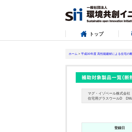
トップ
ホーム
>
平成30年度 高性能建材による住宅の
マグ・イゾベール株式会社
住宅用グラスウールD DMA
登録日