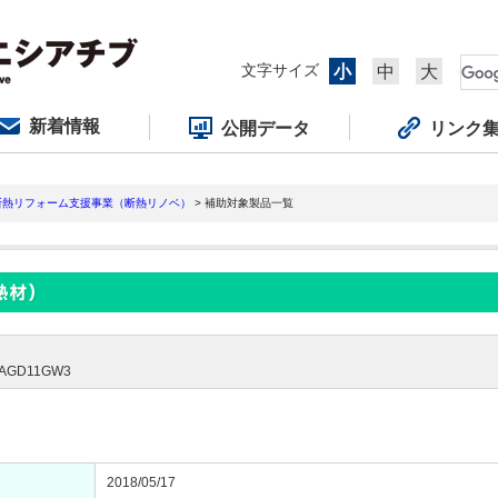
文字サイズ
小
中
大
新着情報
公開データ
リンク
断熱リフォーム支援事業（断熱リノベ）
> 補助対象製品一覧
GD11GW3
2018/05/17