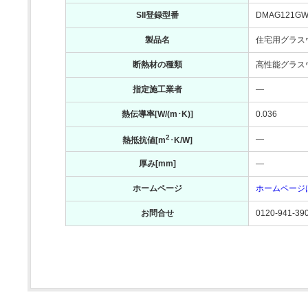
SII登録型番
DMAG121GW
製品名
住宅用グラス
断熱材の種類
高性能グラス
指定施工業者
―
熱伝導率[W/(m･K)]
0.036
2
―
熱抵抗値[m
･K/W]
厚み[mm]
―
ホームページ
ホームページ
お問合せ
0120-941-39