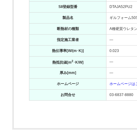
SII登録型番
DTAJA52PU2
製品名
ギルフォーム50
断熱材の種類
A種硬質ウレタ
指定施工業者
―
熱伝導率[W/(m･K)]
0.023
2
―
熱抵抗値[m
･K/W]
厚み[mm]
―
ホームページ
ホームページは
お問合せ
03-6837-8880