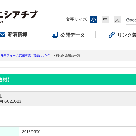
文字サイズ
小
中
大
新着情報
公開データ
リンク
断熱リフォーム支援事業（断熱リノベ）
> 補助対象製品一覧
社
FGC21GB3
2018/05/01