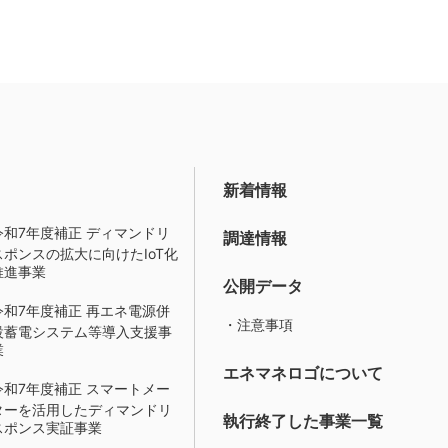
新着情報
令和7年度補正 ディマンドリ
調達情報
スポンスの拡大に向けたIoT化
推進事業
公開データ
令和7年度補正 再エネ電源併
・注意事項
設蓄電システム等導入支援事
業
エネマネロゴについて
令和7年度補正 スマートメー
ターを活用したディマンドリ
執行終了した事業一覧
スポンス実証事業