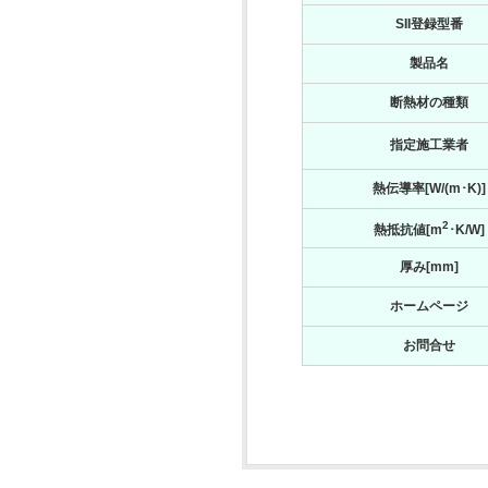
SII登録型番
製品名
断熱材の種類
指定施工業者
熱伝導率[W/(m･K)]
2
熱抵抗値[m
･K/W]
厚み[mm]
ホームページ
お問合せ