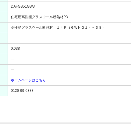
DAFGB51GW3
住宅用高性能グラスウール断熱材P3
高性能グラスウール断熱材 １４Ｋ（ＧＷＨＧ１４－３８）
―
0.038
―
―
ホームページはこちら
0120-99-6388