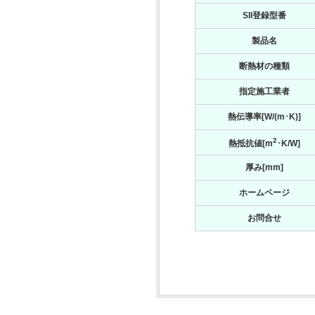
SII登録型番
製品名
断熱材の種類
指定施工業者
熱伝導率[W/(m･K)]
2
熱抵抗値[m
･K/W]
厚み[mm]
ホームページ
お問合せ