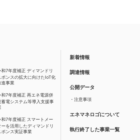
新着情報
令和7年度補正 ディマンドリ
調達情報
スポンスの拡大に向けたIoT化
推進事業
公開データ
令和7年度補正 再エネ電源併
・注意事項
設蓄電システム等導入支援事
業
エネマネロゴについて
令和7年度補正 スマートメー
ターを活用したディマンドリ
執行終了した事業一覧
スポンス実証事業