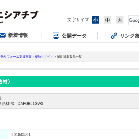
文字サイズ
小
中
大
新着情報
公開データ
リンク
断熱リフォーム支援事業（断熱リノベ）
> 補助対象製品一覧
社
材P3 DAFGB51GW3
2018/05/01