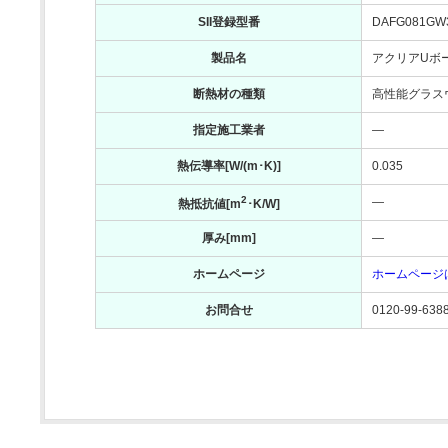
SII登録型番
DAFG081GW
製品名
アクリアUボー
断熱材の種類
高性能グラス
指定施工業者
―
熱伝導率[W/(m･K)]
0.035
2
―
熱抵抗値[m
･K/W]
厚み[mm]
―
ホームページ
ホームページ
お問合せ
0120-99-638