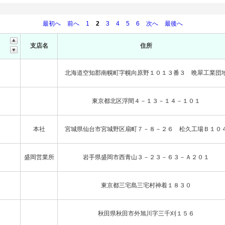
最初へ
前へ
1
2
3
4
5
6
次へ
最後へ
支店名
住所
北海道空知郡南幌町字幌向原野１０１３番３ 晩翠工業団
東京都北区浮間４－１３－１４－１０１
本社
宮城県仙台市宮城野区扇町７－８－２６ 松久工場Ｂ１０
盛岡営業所
岩手県盛岡市西青山３－２３－６３－Ａ２０１
東京都三宅島三宅村神着１８３０
秋田県秋田市外旭川字三千刈１５６