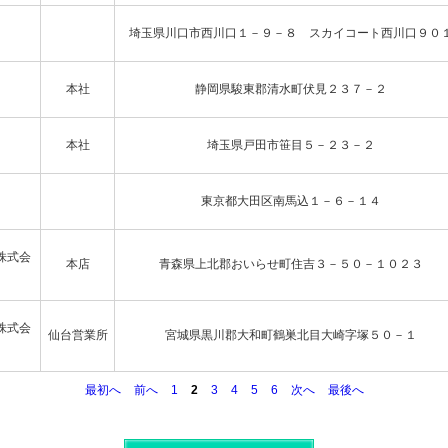
埼玉県川口市西川口１－９－８ スカイコート西川口９０
本社
静岡県駿東郡清水町伏見２３７－２
本社
埼玉県戸田市笹目５－２３－２
東京都大田区南馬込１－６－１４
株式会
本店
青森県上北郡おいらせ町住吉３－５０－１０２３
株式会
仙台営業所
宮城県黒川郡大和町鶴巣北目大崎字塚５０－１
最初へ
前へ
1
2
3
4
5
6
次へ
最後へ