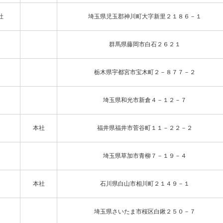
社
埼玉県児玉郡神川町大字新里２１８６－１
群馬県藤岡市白石２６２１
栃木県宇都宮市宝木町２－８７７－２
埼玉県和光市新倉４－１２－７
本社
福井県福井市菅谷町１１－２２－２
埼玉県草加市青柳７－１９－４
本社
石川県白山市相川町２１４９－１
埼玉県さいたま市桜区白鍬２５０－７