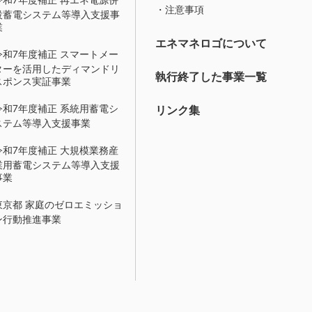
・注意事項
設蓄電システム等導入支援事
業
エネマネロゴについて
令和7年度補正 スマートメー
ターを活用したディマンドリ
執行終了した事業一覧
スポンス実証事業
令和7年度補正 系統用蓄電シ
リンク集
ステム等導入支援事業
令和7年度補正 大規模業務産
業用蓄電システム等導入支援
事業
東京都 家庭のゼロエミッショ
ン行動推進事業