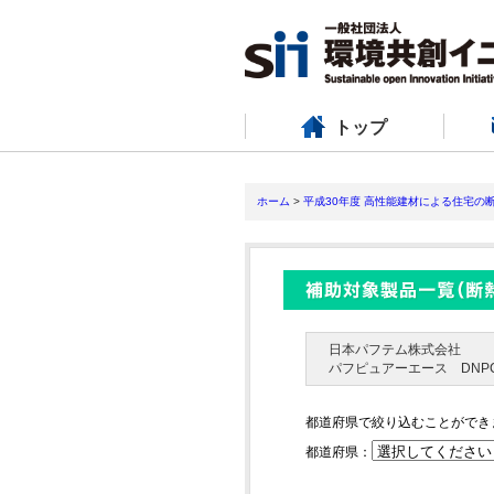
トップ
ホーム
>
平成30年度 高性能建材による住宅の
日本パフテム株式会社
パフピュアーエース DNPCA
都道府県で絞り込むことができ
都道府県：