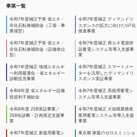
事業一覧
令和7年度補正予算 省エネ・
令和7年度補正 ディマンドリ
非化石転換補助金（工場・事
スポンスの拡大に向けたIoT化
業場型）
推進事業
令和7年度補正予算 省エネ・
令和7年度補正 再エネ電源併
非化石転換補助金（設備単位
設蓄電システム等導入支援事
型）
業
令和7年度補正 地域エネルギ
令和7年度補正 スマートメー
ー利用最適化・省エネルギー
ターを活用したディマンドリ
診断拡充事業
スポンス実証事業
令和8年度 省エネルギー設備
令和7年度補正 系統用蓄電シ
投資利子補給金
ステム等導入支援事業
令和8年度 ZEB実証事業／
令和7年度補正 大規模業務産
ZEB化診断・計画策定支援事
業用蓄電システム等導入支援
業
事業
令和7年度補正 家庭用蓄電シ
東京都 家庭のゼロエミッショ