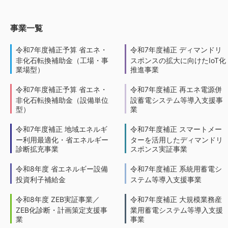
事業一覧
令和7年度補正予算 省エネ・
令和7年度補正 ディマンドリ
非化石転換補助金（工場・事
スポンスの拡大に向けたIoT化
業場型）
推進事業
令和7年度補正予算 省エネ・
令和7年度補正 再エネ電源併
非化石転換補助金（設備単位
設蓄電システム等導入支援事
型）
業
令和7年度補正 地域エネルギ
令和7年度補正 スマートメー
ー利用最適化・省エネルギー
ターを活用したディマンドリ
診断拡充事業
スポンス実証事業
令和8年度 省エネルギー設備
令和7年度補正 系統用蓄電シ
投資利子補給金
ステム等導入支援事業
令和8年度 ZEB実証事業／
令和7年度補正 大規模業務産
ZEB化診断・計画策定支援事
業用蓄電システム等導入支援
業
事業