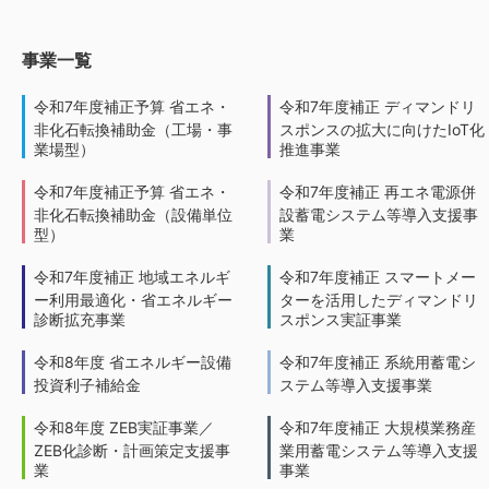
事業一覧
令和7年度補正予算 省エネ・
令和7年度補正 ディマンドリ
非化石転換補助金（工場・事
スポンスの拡大に向けたIoT化
業場型）
推進事業
令和7年度補正予算 省エネ・
令和7年度補正 再エネ電源併
非化石転換補助金（設備単位
設蓄電システム等導入支援事
型）
業
令和7年度補正 地域エネルギ
令和7年度補正 スマートメー
ー利用最適化・省エネルギー
ターを活用したディマンドリ
診断拡充事業
スポンス実証事業
令和8年度 省エネルギー設備
令和7年度補正 系統用蓄電シ
投資利子補給金
ステム等導入支援事業
令和8年度 ZEB実証事業／
令和7年度補正 大規模業務産
ZEB化診断・計画策定支援事
業用蓄電システム等導入支援
業
事業