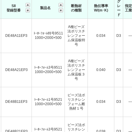
グ
SII
断熱材
熱伝導率
レ
指定
製品名
登録型番
の種類
W/(m･K)
ー
工業
ド
A種ビーズ
法ポリスチ
ﾄｰﾎｰﾌｫｰﾑ特号9511
DE48A11EP3
レンフォー
0.034
D3
―
1000×2000×500
ム保温板特
号
A種ビーズ
法ポリスチ
ﾄｰﾎｰﾌｫｰﾑ3号9511
DE48A21EP3
レンフォー
0.040
D3
―
1000×2000×500
ム保温板３
号
ビーズ法ポ
ﾄｰﾎｰﾌｫｰﾑ1号9521
リスチレン
DE48B11EP3
0.034
D3
―
1000×2000×500
フォーム断
熱材１号
ビーズ法ポ
ﾄｰﾎｰﾌｫｰﾑ3号9521
リスチレン
DE48B21EP3
0.038
D3
―