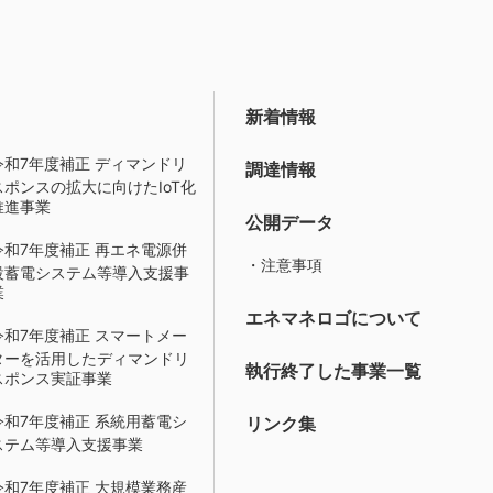
新着情報
令和7年度補正 ディマンドリ
調達情報
スポンスの拡大に向けたIoT化
推進事業
公開データ
令和7年度補正 再エネ電源併
・注意事項
設蓄電システム等導入支援事
業
エネマネロゴについて
令和7年度補正 スマートメー
ターを活用したディマンドリ
執行終了した事業一覧
スポンス実証事業
令和7年度補正 系統用蓄電シ
リンク集
ステム等導入支援事業
令和7年度補正 大規模業務産