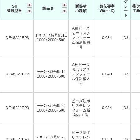
グ
SII
断熱材
熱伝導率
レ
指定
製品名
登録型番
の種類
W/(m･K)
ー
工業
ド
A種ビーズ
法ポリスチ
ﾄｰﾎｰﾌｫｰﾑ特号9511
DE48A11EP3
レンフォー
0.034
D3
―
1000×2000×500
ム保温板特
号
A種ビーズ
法ポリスチ
ﾄｰﾎｰﾌｫｰﾑ3号9511
DE48A21EP3
レンフォー
0.040
D3
―
1000×2000×500
ム保温板３
号
ビーズ法ポ
ﾄｰﾎｰﾌｫｰﾑ1号9521
リスチレン
DE48B11EP3
0.034
D3
―
1000×2000×500
フォーム断
熱材１号
ビーズ法ポ
ﾄｰﾎｰﾌｫｰﾑ3号9521
リスチレン
DE48B21EP3
0.038
D3
―