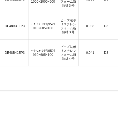
1000×2000×500
フォーム断
熱材３号
ビーズ法ポ
ﾄｰﾎｰﾌｫｰﾑ3号9521
リスチレン
DE48B31EP3
0.038
D3
―
910×605×100
フォーム断
熱材３号
ビーズ法ポ
ﾄｰﾎｰﾌｫｰﾑ4号9521
リスチレン
DE48B41EP3
0.041
D3
―
910×605×100
フォーム断
熱材４号