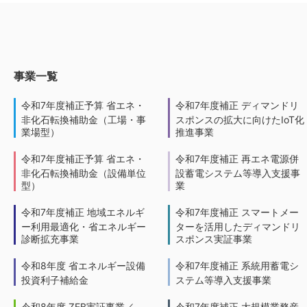
事業一覧
令和7年度補正予算 省エネ・
令和7年度補正 ディマンドリ
非化石転換補助金（工場・事
スポンスの拡大に向けたIoT化
業場型）
推進事業
令和7年度補正予算 省エネ・
令和7年度補正 再エネ電源併
非化石転換補助金（設備単位
設蓄電システム等導入支援事
型）
業
令和7年度補正 地域エネルギ
令和7年度補正 スマートメー
ー利用最適化・省エネルギー
ターを活用したディマンドリ
診断拡充事業
スポンス実証事業
令和8年度 省エネルギー設備
令和7年度補正 系統用蓄電シ
投資利子補給金
ステム等導入支援事業
令和8年度 ZEB実証事業／
令和7年度補正 大規模業務産