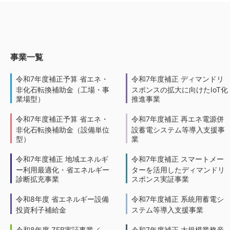
事業一覧
令和7年度補正予算 省エネ・
令和7年度補正 ディマンドリ
非化石転換補助金（工場・事
スポンスの拡大に向けたIoT化
業場型）
推進事業
令和7年度補正予算 省エネ・
令和7年度補正 再エネ電源併
非化石転換補助金（設備単位
設蓄電システム等導入支援事
型）
業
令和7年度補正 地域エネルギ
令和7年度補正 スマートメー
ー利用最適化・省エネルギー
ターを活用したディマンドリ
診断拡充事業
スポンス実証事業
令和8年度 省エネルギー設備
令和7年度補正 系統用蓄電シ
投資利子補給金
ステム等導入支援事業
令和8年度 ZEB実証事業／
令和7年度補正 大規模業務産