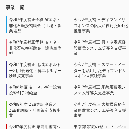
事業一覧
令和7年度補正予算 省エネ・
令和7年度補正 ディマンドリ
非化石転換補助金（工場・事
スポンスの拡大に向けたIoT化
業場型）
推進事業
令和7年度補正予算 省エネ・
令和7年度補正 再エネ電源併
非化石転換補助金（設備単位
設蓄電システム等導入支援事
型）
業
令和7年度補正 地域エネルギ
令和7年度補正 スマートメー
ー利用最適化・省エネルギー
ターを活用したディマンドリ
診断拡充事業
スポンス実証事業
令和8年度 省エネルギー設備
令和7年度補正 系統用蓄電シ
投資利子補給金
ステム等導入支援事業
令和8年度 ZEB実証事業／
令和7年度補正 大規模業務産
ZEB化診断・計画策定支援事
業用蓄電システム等導入支援
業
事業
令和7年度補正 家庭用蓄電シ
東京都 家庭のゼロエミッショ