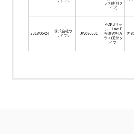
ッドワン
ラス(断熱タ
イプ)
MOKUサッ
シ Low-E
株式会社ウ
2018/05/24
JW080001
複層透明ガ
内窓
ッドワン
ラス(遮熱タ
イプ)