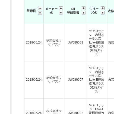
メーカー
SII
シリー
登録日
改修
名
登録型番
ズ名
MOKUサッ
シ 内開き
テラス窓
株式会社ウ
2018/05/24
JW080008
Low-E複層
内窓
ッドワン
透明ガラス
(断熱タイ
プ)
MOKUサッ
シ 内開き
テラス窓
株式会社ウ
2018/05/24
JW080007
Low-E複層
内窓
ッドワン
透明ガラス
(遮熱タイ
プ)
MOKUサッ
シ Low-E
株式会社ウ
2018/05/24
JW080002
複層透明ガ
内窓