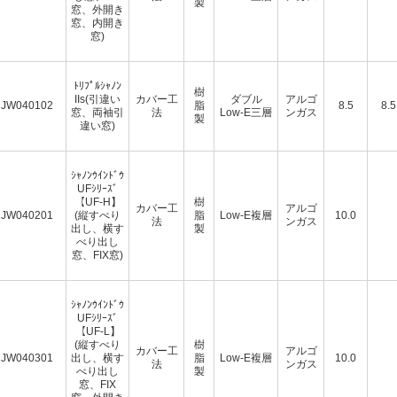
製
窓、外開き
窓、内開き
窓)
ﾄﾘﾌﾟﾙｼｬﾉﾝ
樹
IIs(引違い
カバー工
ダブル
アルゴ
JW040102
脂
8.5
8.5
窓、両袖引
法
Low-E三層
ンガス
製
違い窓)
ｼｬﾉﾝｳｲﾝﾄﾞｳ
UFｼﾘｰｽﾞ
【UF-H】
樹
カバー工
アルゴ
JW040201
(縦すべり
脂
Low-E複層
10.0
法
ンガス
出し、横す
製
べり出し
窓、FIX窓)
ｼｬﾉﾝｳｲﾝﾄﾞｳ
UFｼﾘｰｽﾞ
【UF-L】
(縦すべり
樹
カバー工
アルゴ
JW040301
出し、横す
脂
Low-E複層
10.0
法
ンガス
べり出し
製
窓、FIX