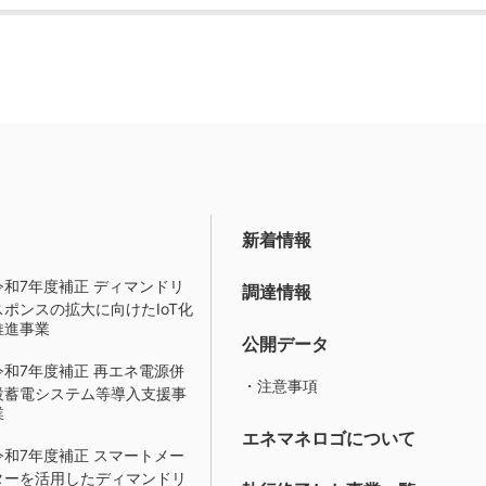
新着情報
令和7年度補正 ディマンドリ
調達情報
スポンスの拡大に向けたIoT化
推進事業
公開データ
令和7年度補正 再エネ電源併
・注意事項
設蓄電システム等導入支援事
業
エネマネロゴについて
令和7年度補正 スマートメー
ターを活用したディマンドリ