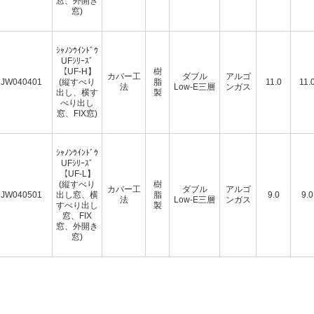
窓、外開き
窓)
ｼｬﾉﾝｳｲﾝﾄﾞｳ
UFｼﾘｰｽﾞ
【UF-H】
樹
カバー工
ダブル
アルゴ
JW040401
(縦すべり
脂
11.0
11.
法
Low-E三層
ンガス
出し、横す
製
べり出し
窓、FIX窓)
ｼｬﾉﾝｳｲﾝﾄﾞｳ
UFｼﾘｰｽﾞ
【UF-L】
(縦すべり
樹
カバー工
ダブル
アルゴ
JW040501
出し窓、横
脂
9.0
9.0
法
Low-E三層
ンガス
すべり出し
製
窓、FIX
窓、外開き
窓)