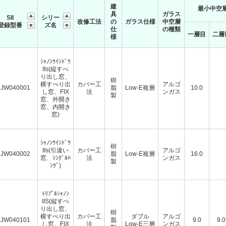
建
最小中空層
具
ガラス
SII
シリー
改修工法
の
ガラス仕様
中空層
登録型番
ズ名
仕
の種類
一層目
二層
様
ｼｬﾉﾝｳｲﾝﾄﾞｳ
IIs(縦すべ
り出し窓、
樹
横すべり出
カバー工
アルゴ
JW040001
脂
Low-E複層
10.0
し窓、FIX
法
ンガス
製
窓、外開き
窓、内開き
窓)
ｼｬﾉﾝｳｲﾝﾄﾞｳ
樹
IIs(引違い
カバー工
アルゴ
JW040002
脂
Low-E複層
16.0
窓、ｼﾝｸﾞﾙﾊ
法
ンガス
製
ﾝｸﾞ)
ﾄﾘﾌﾟﾙｼｬﾉﾝ
IIS(縦すべ
り出し窓、
樹
横すべり出
カバー工
ダブル
アルゴ
JW040101
脂
9.0
9.0
し窓、FIX
法
Low-E三層
ンガス