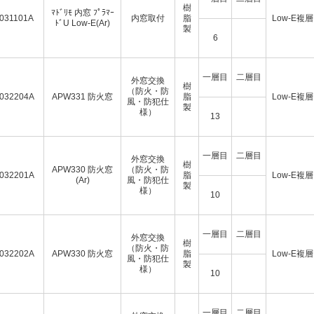
樹
ﾏﾄﾞﾘﾓ 内窓 ﾌﾟﾗﾏｰ
031101A
内窓取付
脂
Low-E複層
ﾄﾞU Low-E(Ar)
製
6
一層目
二層目
外窓交換
樹
（防火・防
032204A
APW331 防火窓
脂
Low-E複層
風・防犯仕
製
様）
13
一層目
二層目
外窓交換
樹
APW330 防火窓
（防火・防
032201A
脂
Low-E複層
(Ar)
風・防犯仕
製
様）
10
一層目
二層目
外窓交換
樹
（防火・防
032202A
APW330 防火窓
脂
Low-E複層
風・防犯仕
製
様）
10
一層目
二層目