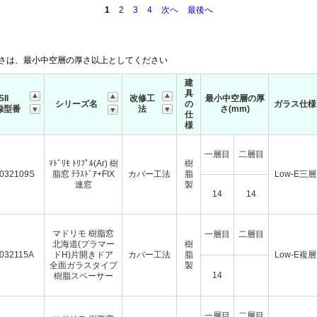
1
2
3
4
次へ
最後へ
さは、最小中空層の厚さ以上としてください
建
具
SII
改修工
最小中空層の厚
シリーズ名
の
ガラス仕様
録型番
法
さ(mm)
仕
様
一層目
二層目
ﾏﾄﾞﾘﾓ ﾄﾘﾌﾟﾙ(Ar) 樹
樹
032109S
脂窓 ﾃﾗｽﾄﾞｱ+FIX
カバー工法
脂
Low-E三層
連窓
製
14
14
マドリモ 樹脂窓
一層目
二層目
北海道(プラマー
樹
032115A
ドH)片開きドア
カバー工法
脂
Low-E複層
全面ガラスタイプ
製
14
樹脂スペーサー
一層目
二層目