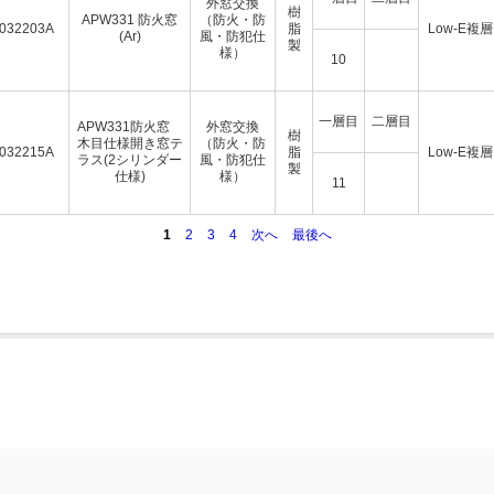
外窓交換
樹
APW331 防火窓
（防火・防
032203A
脂
Low-E複層
(Ar)
風・防犯仕
製
様）
10
一層目
二層目
APW331防火窓
外窓交換
樹
木目仕様開き窓テ
（防火・防
032215A
脂
Low-E複層
ラス(2シリンダー
風・防犯仕
製
仕様)
様）
11
1
2
3
4
次へ
最後へ