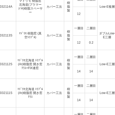
マドリモ 樹脂窓
樹
北海道(プラマー
032114A
カバー工法
脂
Low-E複層
ドH)樹脂スペーサ
製
ー
12
一層目
二層目
樹
ﾏﾄﾞﾘﾓ 樹脂窓 (真
ダブルLow
032113S
カバー工法
脂
空ﾄﾘﾌﾟﾙ)
E三層
製
12
0.2
一層目
二層目
ﾏﾄﾞﾘﾓ北海道 ﾄﾘﾌﾟﾙ
樹
032112S
(Ar)樹脂窓 開き窓
カバー工法
脂
Low-E三層
ﾃﾗｽ+FIX連窓
製
14
14
一層目
二層目
ﾏﾄﾞﾘﾓ北海道 ﾄﾘﾌﾟﾙ
樹
032111S
(Ar)樹脂窓 開き窓
カバー工法
脂
Low-E三層
ﾃﾗｽ
製
14
14
一層目
二層目