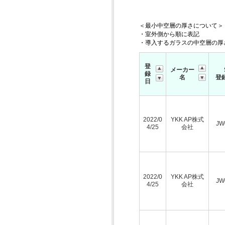
＜最小中空層の厚さについて＞
・室外側から順に表記
・導入するガラスの中空層の厚
登
メーカー
録
名
登
日
2022/0
YKK AP株式
JW
4/25
会社
2022/0
YKK AP株式
JW
4/25
会社