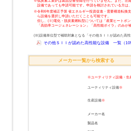
※低炭素工業炉は製品型番登録を行っていません。また、圧縮
設備であっても申請可能です。申請を検討されている方は
※令和6年度補正予算 省エネルギー投資促進・需要構造転換支
ら設備を選択し申請いただくことも可能です。
但し、(Ⅱ)電化・脱炭素燃転型については「産業ヒートポ
「高効率コージェネレーション」「高性能ボイラ」のみが
(Ⅲ)設備単位型で補助対象となる「その他ＳＩＩが認めた高
その他ＳＩＩが認めた高性能な設備 一覧（105
メーカー一覧から検索する
※ユーティリティ設備・生
ユーティリティ設備
※
生産設備
※
メーカー名
製品名